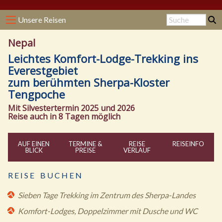
Unsere Reisen
Nepal
Leichtes Komfort-Lodge-Trekking ins
Everestgebiet
zum berühmten Sherpa-Kloster
Tengpoche
Mit Silvestertermin 2025 und 2026
Reise auch in 8 Tagen möglich
AUF EINEN
TERMINE &
REISE
REISE
INFO
BLICK
PREISE
VERLAUF
R E I S E B U C H E N
Sieben Tage Trekking im Zentrum des Sherpa-Landes
Komfort-Lodges, Doppelzimmer mit Dusche und WC