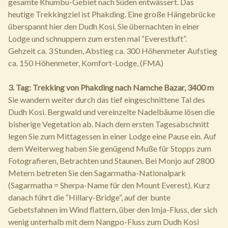
gesamte Khumbu-Gebiet nach Süden entwässert. Das
heutige Trekkingziel ist Phakding. Eine große Hängebrücke
überspannt hier den Dudh Kosi. Sie übernachten in einer
Lodge und schnuppern zum ersten mal “Everestluft”.
Gehzeit ca. 3 Stunden, Abstieg ca. 300 Höhenmeter Aufstieg
ca. 150 Höhenmeter, Komfort-Lodge, (FMA)
3. Tag: Trekking von Phakding nach Namche Bazar, 3400 m
Sie wandern weiter durch das tief eingeschnittene Tal des
Dudh Kosi. Bergwald und vereinzelte Nadelbäume lösen die
bisherige Vegetation ab. Nach dem ersten Tagesabschnitt
legen Sie zum Mittagessen in einer Lodge eine Pause ein. Auf
dem Weiterweg haben Sie genügend Muße für Stopps zum
Fotografieren, Betrachten und Staunen. Bei Monjo auf 2800
Metern betreten Sie den Sagarmatha-Nationalpark
(Sagarmatha = Sherpa-Name für den Mount Everest). Kurz
danach führt die “Hillary-Bridge”, auf der bunte
Gebetsfahnen im Wind flattern, über den Imja-Fluss, der sich
wenig unterhalb mit dem Nangpo-Fluss zum Dudh Kosi