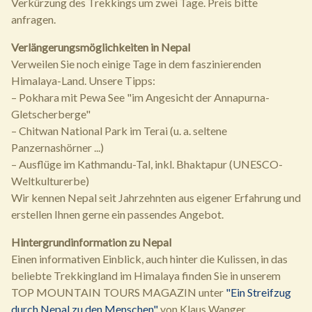
Verkürzung des Trekkings um zwei Tage. Preis bitte
anfragen.
Verlängerungsmöglichkeiten in Nepal
Verweilen Sie noch einige Tage in dem faszinierenden
Himalaya-Land. Unsere Tipps:
– Pokhara mit Pewa See "im Angesicht der Annapurna-
Gletscherberge"
– Chitwan National Park im Terai (u. a. seltene
Panzernashörner ...)
– Ausflüge im Kathmandu-Tal, inkl. Bhaktapur (UNESCO-
Weltkulturerbe)
Wir kennen Nepal seit Jahrzehnten aus eigener Erfahrung und
erstellen Ihnen gerne ein passendes Angebot.
Hintergrundinformation zu Nepal
Einen informativen Einblick, auch hinter die Kulissen, in das
beliebte Trekkingland im Himalaya finden Sie in unserem
TOP MOUNTAIN TOURS MAGAZIN unter
"Ein Streifzug
durch Nepal zu den Menschen"
von Klaus Wanger.