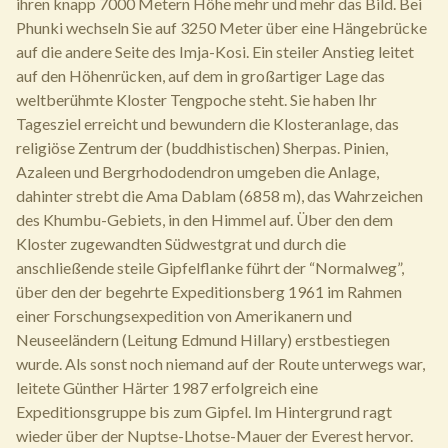
ihren knapp 7000 Metern Höhe mehr und mehr das Bild. Bei
Phunki wechseln Sie auf 3250 Meter über eine Hängebrücke
auf die andere Seite des Imja-Kosi. Ein steiler Anstieg leitet
auf den Höhenrücken, auf dem in großartiger Lage das
weltberühmte Kloster Tengpoche steht. Sie haben Ihr
Tagesziel erreicht und bewundern die Klosteranlage, das
religiöse Zentrum der (buddhistischen) Sherpas. Pinien,
Azaleen und Bergrhododendron umgeben die Anlage,
dahinter strebt die Ama Dablam (6858 m), das Wahrzeichen
des Khumbu-Gebiets, in den Himmel auf. Über den dem
Kloster zugewandten Südwestgrat und durch die
anschließende steile Gipfelflanke führt der “Normalweg”,
über den der begehrte Expeditionsberg 1961 im Rahmen
einer Forschungsexpedition von Amerikanern und
Neuseeländern (Leitung Edmund Hillary) erstbestiegen
wurde. Als sonst noch niemand auf der Route unterwegs war,
leitete Günther Härter 1987 erfolgreich eine
Expeditionsgruppe bis zum Gipfel. Im Hintergrund ragt
wieder über der Nuptse-Lhotse-Mauer der Everest hervor.