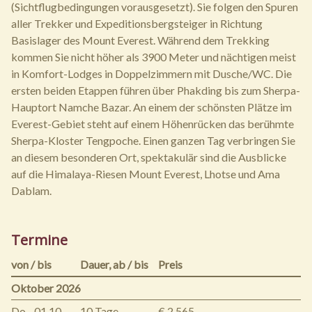
(Sichtflugbedingungen vorausgesetzt). Sie folgen den Spuren
aller Trekker und Expeditionsbergsteiger in Richtung
Basislager des Mount Everest. Während dem Trekking
kommen Sie nicht höher als 3900 Meter und nächtigen meist
in Komfort-Lodges in Doppelzimmern mit Dusche/WC. Die
ersten beiden Etappen führen über Phakding bis zum Sherpa-
Hauptort Namche Bazar. An einem der schönsten Plätze im
Everest-Gebiet steht auf einem Höhenrücken das berühmte
Sherpa-Kloster Tengpoche. Einen ganzen Tag verbringen Sie
an diesem besonderen Ort, spektakulär sind die Ausblicke
auf die Himalaya-Riesen Mount Everest, Lhotse und Ama
Dablam.
Termine
von / bis
Dauer,
ab / bis
Preis
Oktober 2026
Do
01.10.
10 Tage
€ 2.565,–