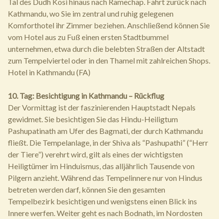
Tal des Dudh Kosi hinaus nach Ramechap. Fahrt zurück nach
Kathmandu, wo Sie im zentral und ruhig gelegenen
Komforthotel ihr Zimmer beziehen. Anschließend können Sie
vom Hotel aus zu Fuß einen ersten Stadtbummel
unternehmen, etwa durch die belebten Straßen der Altstadt
zum Tempelviertel oder in den Thamel mit zahlreichen Shops.
Hotel in Kathmandu (FA)
10. Tag: Besichtigung in Kathmandu – Rückflug
Der Vormittag ist der faszinierenden Hauptstadt Nepals
gewidmet. Sie besichtigen Sie das Hindu-Heiligtum
Pashupatinath am Ufer des Bagmati, der durch Kathmandu
fließt. Die Tempelanlage, in der Shiva als “Pashupathi” (“Herr
der Tiere”) verehrt wird, gilt als eines der wichtigsten
Heiligtümer im Hinduismus, das alljährlich Tausende von
Pilgern anzieht. Während das Tempelinnere nur von Hindus
betreten werden darf, können Sie den gesamten
Tempelbezirk besichtigen und wenigstens einen Blick ins
Innere werfen. Weiter geht es nach Bodnath, im Nordosten