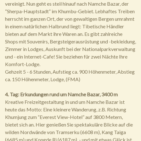
vereinigt. Nun geht es steil hinauf nach Namche Bazar, der
“Sherpa-Hauptstadt” im Khumbu-Gebiet. Lebhaftes Treiben
herrscht im ganzen Ort, der von gewaltigen Bergen umrahmt
in einem natürlichen Halbrund liegt: Tibetische Händler
bieten auf dem Markt ihre Waren an. Es gibt zahlreiche
Shops mit Souvenirs, Bergsteigerausrüstung und -bekleidung,
Zimmer in Lodges, Auskunft bei der Nationalparkverwaltung
und - ein Internet-Cafe! Sie beziehen für zwei Nächte Ihre
Komfort-Lodge.
Gehzeit 5 - 6 Stunden, Aufstieg ca. 900 Höhenmeter, Abstieg
ca. 150 Höhenmeter, Lodge, (FMA)
4. Tag: Erkundungen rund um Namche Bazar, 3400 m
Kreative Freizeitgestaltung in und um Namche Bazar ist
heute das Motto: Eine kleinere Wanderung, z.B. Richtung
Khumjung zum “Everest View-Hotel” auf 3800 Metern,
bietet sich an. Hier genießen Sie spektakuläre Blicke auf die
wilden Nordwände von Tramserku (6608 m), Kang Taiga
(6685 m) und Kongde Ri (6187 m), - und mit etwas Glück ist