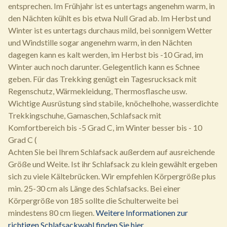
entsprechen. Im Frühjahr ist es untertags angenehm warm, in
den Nächten kühlt es bis etwa Null Grad ab. Im Herbst und
Winter ist es untertags durchaus mild, bei sonnigem Wetter
und Windstille sogar angenehm warm, in den Nächten
dagegen kann es kalt werden, im Herbst bis -10 Grad, im
Winter auch noch darunter. Gelegentlich kann es Schnee
geben. Für das Trekking genügt ein Tagesrucksack mit
Regenschutz, Wärmekleidung, Thermosflasche usw.
Wichtige Ausrüstung sind stabile, knöchelhohe, wasserdichte
Trekkingschuhe, Gamaschen, Schlafsack mit
Komfortbereich bis -5 Grad C, im Winter besser bis - 10
Grad C (
Achten Sie bei Ihrem Schlafsack außerdem auf ausreichende
Größe und Weite. Ist ihr Schlafsack zu klein gewählt ergeben
sich zu viele Kältebrücken. Wir empfehlen Körpergröße plus
min. 25-30 cm als Länge des Schlafsacks. Bei einer
Körpergröße von 185 sollte die Schulterweite bei
mindestens 80 cm liegen.
Weitere Informationen zur
richtigen Schlafsackwahl finden Sie hier
.