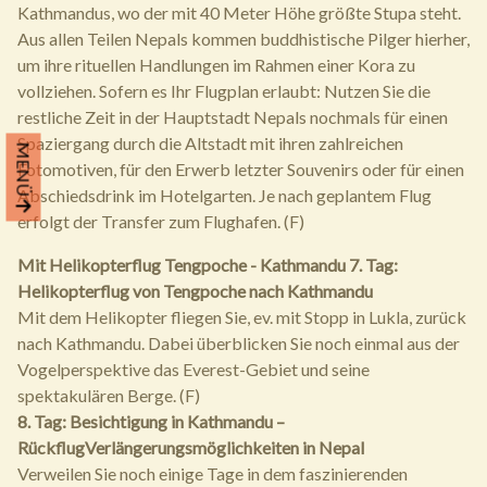
Kathmandus, wo der mit 40 Meter Höhe größte Stupa steht.
Aus allen Teilen Nepals kommen buddhistische Pilger hierher,
um ihre rituellen Handlungen im Rahmen einer Kora zu
vollziehen. Sofern es Ihr Flugplan erlaubt: Nutzen Sie die
restliche Zeit in der Hauptstadt Nepals nochmals für einen
Spaziergang durch die Altstadt mit ihren zahlreichen
MENÜ
Fotomotiven, für den Erwerb letzter Souvenirs oder für einen
Abschiedsdrink im Hotelgarten. Je nach geplantem Flug
erfolgt der Transfer zum Flughafen. (F)
Mit Helikopterflug Tengpoche - Kathmandu
7. Tag:
Helikopterflug von Tengpoche nach Kathmandu
Mit dem Helikopter fliegen Sie, ev. mit Stopp in Lukla, zurück
nach Kathmandu. Dabei überblicken Sie noch einmal aus der
Vogelperspektive das Everest-Gebiet und seine
spektakulären Berge. (F)
8. Tag: Besichtigung in Kathmandu –
Rückflug
Verlängerungsmöglichkeiten in Nepal
Verweilen Sie noch einige Tage in dem faszinierenden