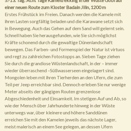
5.-13. Tag: Acht Tage Kameltrekking in der Wüste Gobi auf
einer neuen Route zum Kloster Badain Jilin, 1200 m
Erstes Frühstück im Freien. Danach werden die Kamele mit
ihren Lasten sorgfältig beladen und die Karawane setzt sich
in Bewegung. Auch das Gehen auf dem Sand will gelernt sein.
Schnell haben Sie herausgefunden, wie Sie sich möglichst
Kräfte schonend durch die gewaltige Dünenlandschaft
bewegen. Das Farben- und Formenspiel der Natur ist virtuos
und regt zu zahlreichen Fotostopps an. Sieben Tage ziehen
Sie durch die grandiose Wüstenlandschaft, in der – immer
wieder überraschend –Süßwasserseen eingelagert sind.
Mongolen leben mit ihren Tierherden an den Ufern, die zum
Teil per Jeep erreichbar sind. Dennoch erleben Sie nur wenige
Meter abseits der gängigen Routen grenzenlose
Abgeschiedenheit und Einsamkeit. Im stetigen Auf und Ab, so
wie der Mensch über Jahrhunderte hinweg in der Wüste
unterwegs war, über kleinere und höhere Sanddünen
erreichen Sie mit den Kamelen jeweils das nächste Lager,
meist malerisch an einem See gelegen, an dessen Ufern