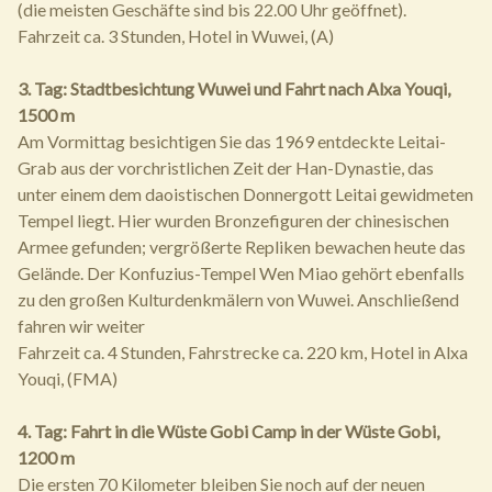
(die meisten Geschäfte sind bis 22.00 Uhr geöffnet).
Fahrzeit ca. 3 Stunden, Hotel in Wuwei, (A)
3. Tag: Stadtbesichtung Wuwei und Fahrt nach Alxa Youqi,
1500 m
Am Vormittag besichtigen Sie das 1969 entdeckte Leitai-
Grab aus der vorchristlichen Zeit der Han-Dynastie, das
unter einem dem daoistischen Donnergott Leitai gewidmeten
Tempel liegt. Hier wurden Bronzefiguren der chinesischen
Armee gefunden; vergrößerte Repliken bewachen heute das
Gelände. Der Konfuzius-Tempel Wen Miao gehört ebenfalls
zu den großen Kulturdenkmälern von Wuwei. Anschließend
fahren wir weiter
Fahrzeit ca. 4 Stunden, Fahrstrecke ca. 220 km, Hotel in Alxa
Youqi, (FMA)
4. Tag: Fahrt in die Wüste Gobi Camp in der Wüste Gobi,
1200 m
Die ersten 70 Kilometer bleiben Sie noch auf der neuen