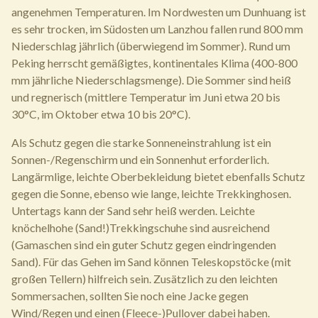
angenehmen Temperaturen. Im Nordwesten um Dunhuang ist
es sehr trocken, im Südosten um Lanzhou fallen rund 800 mm
Niederschlag jährlich (überwiegend im Sommer). Rund um
Peking herrscht gemäßigtes, kontinentales Klima (400-800
mm jährliche Niederschlagsmenge). Die Sommer sind heiß
und regnerisch (mittlere Temperatur im Juni etwa 20 bis
30°C, im Oktober etwa 10 bis 20°C).
Als Schutz gegen die starke Sonneneinstrahlung ist ein
Sonnen-/Regenschirm und ein Sonnenhut erforderlich.
Langärmlige, leichte Oberbekleidung bietet ebenfalls Schutz
gegen die Sonne, ebenso wie lange, leichte Trekkinghosen.
Untertags kann der Sand sehr heiß werden. Leichte
knöchelhohe (Sand!)Trekkingschuhe sind ausreichend
(Gamaschen sind ein guter Schutz gegen eindringenden
Sand). Für das Gehen im Sand können Teleskopstöcke (mit
großen Tellern) hilfreich sein. Zusätzlich zu den leichten
Sommersachen, sollten Sie noch eine Jacke gegen
Wind/Regen und einen (Fleece-)Pullover dabei haben.