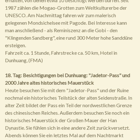
erhalten, von denen etwa 10 besichtigt werden dürfen. Seit
1987 zählen die Mogao-Grotten zum Weltkulturerbe der
UNESCO. Am Nachmittag fahren wir zum malerisch
gelegenen Mondsichelsee mit Pagode. Bei Interesse kann
man anschließend - als Reminiszenz an die Gobi - den
"Klingenden Sandberg", eine rund 300 Meter hohe Sanddüne
ersteigen.
Fahrzeit ca. 1 Stunde, Fahrstrecke ca. 50 km, Hotel in
Dunhuang, (FMA)
18. Tag: Besichtigungen bei Dunhuang: "Jadetor-Pass" und
2000 Jahre altes historisches Mauerstück
Heute besuchen Sie mit dem "Jadetor-Pass" und der Ruine
nochmal ein historisches Teilstück der alten Seidenstraße. In
alter Zeit bildet der Pass ein Teil der nordwestlichen Grenze
des chinesischen Reiches. Außerdem besuchen Sie noch ein
historisches Mauerstück der Großen Mauer der Han
Dynastie. Sie fühlen sich in eine andere Zeit zurückversetzt.
Abends können Sie ein letztes Mal auf dem Nachtmarkt