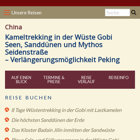
Unsere Reisen
China
Kameltrekking in der Wüste Gobi
Seen, Sanddünen und Mythos
Seidenstraße
– Verlängerungsmöglichkeit Peking
AUF EINEN
TERMINE &
REISE
REISE
INFO
BLICK
PREISE
VERLAUF
R E I S E B U C H E N
8 Tage Wüstentrekking in der Gobi mit Lastkamelen
Die höchsten Sanddünen der Erde
Das Kloster Badain Jilin inmitten der Sandwüste
Blaue Salz- und Süßwasserseen in der Wüste Gobi