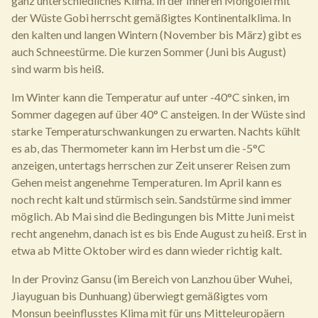
ganz unterschiedliches Klima. In der Inneren Mongolei mit
der Wüste Gobi herrscht gemäßigtes Kontinentalklima. In
den kalten und langen Wintern (November bis März) gibt es
auch Schneestürme. Die kurzen Sommer (Juni bis August)
sind warm bis heiß.
Im Winter kann die Temperatur auf unter -40°C sinken, im
Sommer dagegen auf über 40° C ansteigen. In der Wüste sind
starke Temperaturschwankungen zu erwarten. Nachts kühlt
es ab, das Thermometer kann im Herbst um die -5°C
anzeigen, untertags herrschen zur Zeit unserer Reisen zum
Gehen meist angenehme Temperaturen. Im April kann es
noch recht kalt und stürmisch sein. Sandstürme sind immer
möglich. Ab Mai sind die Bedingungen bis Mitte Juni meist
recht angenehm, danach ist es bis Ende August zu heiß. Erst in
etwa ab Mitte Oktober wird es dann wieder richtig kalt.
In der Provinz Gansu (im Bereich von Lanzhou über Wuhei,
Jiayuguan bis Dunhuang) überwiegt gemäßigtes vom
Monsun beeinflusstes Klima mit für uns Mitteleuropäern