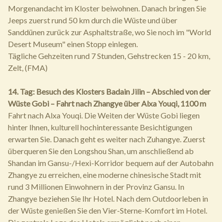
Morgenandacht im Kloster beiwohnen. Danach bringen Sie
Jeeps zuerst rund 50 km durch die Wüste und über
Sanddünen zurück zur Asphaltstraße, wo Sie noch im "World
Desert Museum" einen Stopp einlegen.
Tägliche Gehzeiten rund 7 Stunden, Gehstrecken 15 - 20 km,
Zelt, (FMA)
14. Tag: Besuch des Klosters Badain Jilin – Abschied von der
Wüste Gobi – Fahrt nach Zhangye über Alxa Youqi, 1100 m
Fahrt nach Alxa Youqi. Die Weiten der Wüste Gobi liegen
hinter Ihnen, kulturell hochinteressante Besichtigungen
erwarten Sie. Danach geht es weiter nach Zuhangye. Zuerst
überqueren Sie den Longshou Shan, um anschließend ab
Shandan im Gansu-/Hexi-Korridor bequem auf der Autobahn
Zhangye zu erreichen, eine moderne chinesische Stadt mit
rund 3 Millionen Einwohnern in der Provinz Gansu. In
Zhangye beziehen Sie Ihr Hotel. Nach dem Outdoorleben in
der Wüste genießen Sie den Vier-Sterne-Komfort im Hotel.