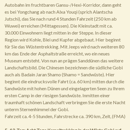
Autobahn im fruchtbaren Gansu-/Hexi-Korridor, dann geht
es bei Yongchang ab nach Alxa Youqi (sprich Alantscha
Jutschi), das Sie nach rund 4 Stunden Fahrzeit (250 km ab
Wuwei) erreichen (Mittagessen). Die Kleinstadt mit ca.
30.000 Einwohnern liegt mitten in der Steppe. In dieser
Region wird Kohle, Blei und Kupfer abgebaut. Hier beginnt
für Sie das Wüstentrekking. Mit Jeeps wird nach weiteren 80
km das Ende der Asphaltstraße erreicht, wo ein neues
Museum entsteht. Von nun an prägen Sanddünen das weitere
Landschaftsbild. Die Chinesen bezeichnen die südliche Gobi
auch als Badain Jaran Shamo (Shamo = Sandwüste). Hier
beginnt die eindrucksvolle Fahrt (ca. 60 km) mitten durch die
Sandwüste mit hohen Dünen und eingelagerten Seen zu Ihrem
ersten Camp in der riesigen Sandwüste. Inmitten einer
traumhaft schönen Landschaft verbringen Sie die erste Nacht
unterm Sternenhimmel der Gobi.
Fahrzeit ca. 4-5 Stunden, Fahrstrecke ca. 390 km, Zelt, (FMA)