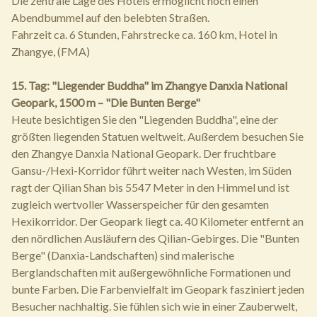
Die zentrale Lage des Hotels ermöglicht noch einen
Abendbummel auf den belebten Straßen.
Fahrzeit ca. 6 Stunden, Fahrstrecke ca. 160 km, Hotel in
Zhangye, (FMA)
15. Tag: "Liegender Buddha" im Zhangye Danxia National
Geopark, 1500 m – "Die Bunten Berge"
Heute besichtigen Sie den "Liegenden Buddha", eine der
größten liegenden Statuen weltweit. Außerdem besuchen Sie
den Zhangye Danxia National Geopark. Der fruchtbare
Gansu-/Hexi-Korridor führt weiter nach Westen, im Süden
ragt der Qilian Shan bis 5547 Meter in den Himmel und ist
zugleich wertvoller Wasserspeicher für den gesamten
Hexikorridor. Der Geopark liegt ca. 40 Kilometer entfernt an
den nördlichen Ausläufern des Qilian-Gebirges. Die "Bunten
Berge" (Danxia-Landschaften) sind malerische
Berglandschaften mit außergewöhnliche Formationen und
bunte Farben. Die Farbenvielfalt im Geopark fasziniert jeden
Besucher nachhaltig. Sie fühlen sich wie in einer Zauberwelt,