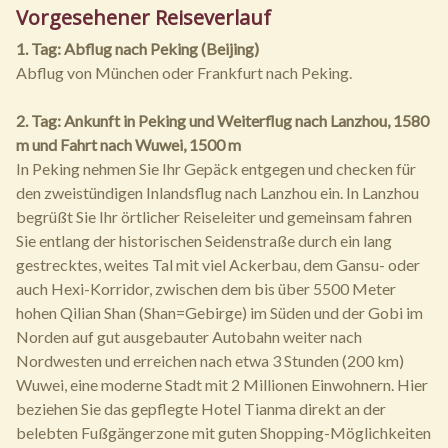
Vorgesehener Reiseverlauf
1. Tag: Abflug nach Peking (Beijing)
Abflug von München oder Frankfurt nach Peking.
2. Tag: Ankunft in Peking und Weiterflug nach Lanzhou, 1580
m und Fahrt nach Wuwei, 1500 m
In Peking nehmen Sie Ihr Gepäck entgegen und checken für
den zweistündigen Inlandsflug nach Lanzhou ein. In Lanzhou
begrüßt Sie Ihr örtlicher Reiseleiter und gemeinsam fahren
Sie entlang der historischen Seidenstraße durch ein lang
gestrecktes, weites Tal mit viel Ackerbau, dem Gansu- oder
auch Hexi-Korridor, zwischen dem bis über 5500 Meter
hohen Qilian Shan (Shan=Gebirge) im Süden und der Gobi im
Norden auf gut ausgebauter Autobahn weiter nach
Nordwesten und erreichen nach etwa 3 Stunden (200 km)
Wuwei, eine moderne Stadt mit 2 Millionen Einwohnern. Hier
beziehen Sie das gepflegte Hotel Tianma direkt an der
belebten Fußgängerzone mit guten Shopping-Möglichkeiten