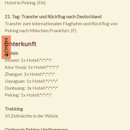
Hotel in Peking, (FA)
21. Tag: Transfer und Rückflug nach Deutschland
Transfer zum internationalen Flughafen und Rückflug von
Peking nach München/Frankfurt. (F)
MENÜ
Unterkunft
Hotels
Wuwei: 1x Hotel\*\*\*\*
Alxa Youqi: 1x Hotel\*\*\*\*
Zhangye: 1x Hotel\*\*\*\*
Jiayuguan: 1x Hotel\*\*\*\*
Dunhuang: 3x Hotel\*\*\*\*
Peking: 1x Hotel\*\*\*\*
Trekking
10 Zeltnächte in der Wüste
Optionale Peking-Verlängerung