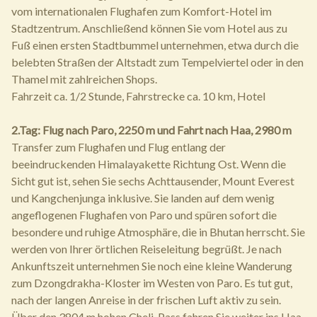
vom internationalen Flughafen zum Komfort-Hotel im
Stadtzentrum. Anschließend können Sie vom Hotel aus zu
Fuß einen ersten Stadtbummel unternehmen, etwa durch die
belebten Straßen der Altstadt zum Tempelviertel oder in den
Thamel mit zahlreichen Shops.
Fahrzeit ca. 1/2 Stunde, Fahrstrecke ca. 10 km, Hotel
2.Tag: Flug nach Paro, 2250 m und Fahrt nach Haa, 2980 m
Transfer zum Flughafen und Flug entlang der
beeindruckenden Himalayakette Richtung Ost. Wenn die
Sicht gut ist, sehen Sie sechs Achttausender, Mount Everest
und Kangchenjunga inklusive. Sie landen auf dem wenig
angeflogenen Flughafen von Paro und spüren sofort die
besondere und ruhige Atmosphäre, die in Bhutan herrscht. Sie
werden von Ihrer örtlichen Reiseleitung begrüßt. Je nach
Ankunftszeit unternehmen Sie noch eine kleine Wanderung
zum Dzongdrakha-Kloster im Westen von Paro. Es tut gut,
nach der langen Anreise in der frischen Luft aktiv zu sein.
Über den 3804 m hohen Cheli-Pass fahren Sie weiter ins Haa-