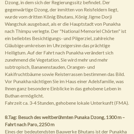
Dzong, in dem sich der Regierungssitz befindet. Der
gegenwärtige Dzong, der inmitten von Reisfeldern liegt,
wurde vom dritten König Bhutans, König Jigme Dorji
Wangchuk ausgebaut, als er die Hauptstadt von Punakha
nach Thimpu verlegte. Der "National Memoriel Chörten" ist
ein beliebtes Besichtigungs- und Pilgerziel, zahlreiche
Gläubige umkreisen im Uhrzeigersinn das prächtige
Heiligtum. Auf der Fahrt nach Punakha verändert sich
zunehmend die Vegetation. Sie wird mehr und mehr
subtropisch, Bananenstauden, Orangen- und
Kakifruchtbäume sowie Reisterrassen bestimmen das Bild.
Vor Punakha nächtigen Sie im Haus einer Adelsfamilie, was
Ihnen ganz besondere Einblicke in das gehobene Leben in
Buthan ermöglicht.
Fahrzeit ca. 3-4 Stunden, gehobene lokale Unterkunft (FMA).
8.Tag: Besuch des weltberühmten Punaka Dzong, 1300 m –
Fahrt nach Paro, 2250 m
Eines der bedeutendsten Bauwerke Bhutans ist der Punakha