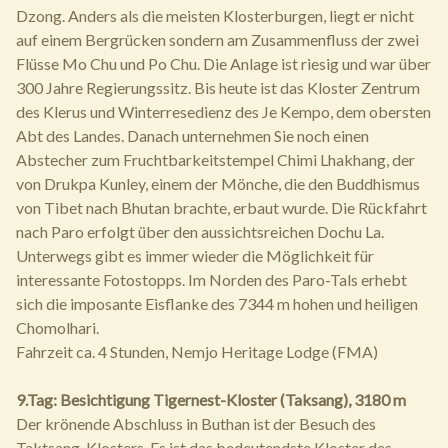
Dzong. Anders als die meisten Klosterburgen, liegt er nicht
auf einem Bergrücken sondern am Zusammenfluss der zwei
Flüsse Mo Chu und Po Chu. Die Anlage ist riesig und war über
300 Jahre Regierungssitz. Bis heute ist das Kloster Zentrum
des Klerus und Winterresedienz des Je Kempo, dem obersten
Abt des Landes. Danach unternehmen Sie noch einen
Abstecher zum Fruchtbarkeitstempel Chimi Lhakhang, der
von Drukpa Kunley, einem der Mönche, die den Buddhismus
von Tibet nach Bhutan brachte, erbaut wurde. Die Rückfahrt
nach Paro erfolgt über den aussichtsreichen Dochu La.
Unterwegs gibt es immer wieder die Möglichkeit für
interessante Fotostopps. Im Norden des Paro-Tals erhebt
sich die imposante Eisflanke des 7344 m hohen und heiligen
Chomolhari.
Fahrzeit ca. 4 Stunden, Nemjo Heritage Lodge (FMA)
9.Tag: Besichtigung Tigernest-Kloster (Taksang), 3180 m
Der krönende Abschluss in Buthan ist der Besuch des
Taktsang-Klosters. Es ist das bedeutendste Kloster des