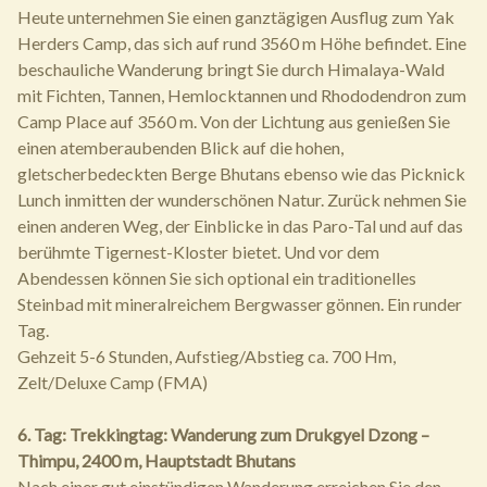
Heute unternehmen Sie einen ganztägigen Ausflug zum Yak
Herders Camp, das sich auf rund 3560 m Höhe befindet. Eine
beschauliche Wanderung bringt Sie durch Himalaya-Wald
mit Fichten, Tannen, Hemlocktannen und Rhododendron zum
Camp Place auf 3560 m. Von der Lichtung aus genießen Sie
einen atemberaubenden Blick auf die hohen,
gletscherbedeckten Berge Bhutans ebenso wie das Picknick
Lunch inmitten der wunderschönen Natur. Zurück nehmen Sie
einen anderen Weg, der Einblicke in das Paro-Tal und auf das
berühmte Tigernest-Kloster bietet. Und vor dem
Abendessen können Sie sich optional ein traditionelles
Steinbad mit mineralreichem Bergwasser gönnen. Ein runder
Tag.
Gehzeit 5-6 Stunden, Aufstieg/Abstieg ca. 700 Hm,
Zelt/Deluxe Camp (FMA)
6. Tag: Trekkingtag: Wanderung zum Drukgyel Dzong –
Thimpu, 2400 m, Hauptstadt Bhutans
Nach einer gut einstündigen Wanderung erreichen Sie den