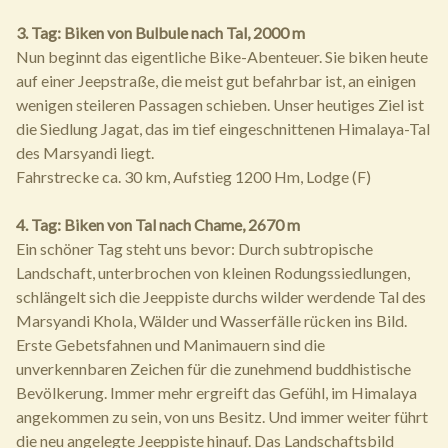
3. Tag: Biken von Bulbule nach Tal, 2000 m
Nun beginnt das eigentliche Bike-Abenteuer. Sie biken heute
auf einer Jeepstraße, die meist gut befahrbar ist, an einigen
wenigen steileren Passagen schieben. Unser heutiges Ziel ist
die Siedlung Jagat, das im tief eingeschnittenen Himalaya-Tal
des Marsyandi liegt.
Fahrstrecke ca. 30 km, Aufstieg 1200 Hm, Lodge (F)
4. Tag: Biken von Tal nach Chame, 2670 m
Ein schöner Tag steht uns bevor: Durch subtropische
Landschaft, unterbrochen von kleinen Rodungssiedlungen,
schlängelt sich die Jeeppiste durchs wilder werdende Tal des
Marsyandi Khola, Wälder und Wasserfälle rücken ins Bild.
Erste Gebetsfahnen und Manimauern sind die
unverkennbaren Zeichen für die zunehmend buddhistische
Bevölkerung. Immer mehr ergreift das Gefühl, im Himalaya
angekommen zu sein, von uns Besitz. Und immer weiter führt
die neu angelegte Jeeppiste hinauf. Das Landschaftsbild