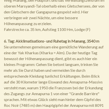
Weg Manang, den Hauptort und das Verwaltungszentrum im
oberen Marsyandi-Tal oberhalb eines Gletschersees, der von
den Gletschern der Gangapurna gespeist wird. Hier
verbringen wir zwei Nächte, um eine bessere
Höhenanpassung zu erzielen.
Fahrstrecke ca. 35 km, Aufstieg 1100 Hm, Lodge (F)
6. Tag: Akklimatisations- und Ruhetag in Manang, 3540 m
Sie unternehmen gemeinsam eine gemütliche Wanderung auf
eine der Yak Kharkas (Kharka = Alm). Da der heutige Tag
bewusst der Höhenanpassung dient, gibt es auch hier ein
kleines Programm: Gehen Sie betont langsam, trinken Sie
mehr als Sie Durst haben und vermeiden Sie durch
entsprechende Kleidung tunlichst Erkältungen. Beim Blick
auf die 30 Kilometer lange Eiswand des Annapurna-Massivs
versteht man, warum 1950 die Franzosen bei der Erkundung
des Zugangs zur Annapurna 1 von einer "Grande Barrière"
sprachen. Mit etwas Glück sieht man hinter dem Gipfel des
Roc Noir (7485 m) den Hauptgipfel der Annapurna mit 8091