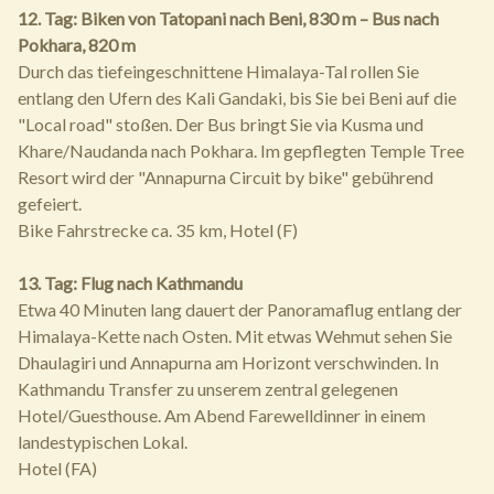
12. Tag: Biken von Tatopani nach Beni, 830 m – Bus nach
Pokhara, 820 m
Durch das tiefeingeschnittene Himalaya-Tal rollen Sie
entlang den Ufern des Kali Gandaki, bis Sie bei Beni auf die
"Local road" stoßen. Der Bus bringt Sie via Kusma und
Khare/Naudanda nach Pokhara. Im gepflegten Temple Tree
Resort wird der "Annapurna Circuit by bike" gebührend
gefeiert.
Bike Fahrstrecke ca. 35 km, Hotel (F)
13. Tag: Flug nach Kathmandu
Etwa 40 Minuten lang dauert der Panoramaflug entlang der
Himalaya-Kette nach Osten. Mit etwas Wehmut sehen Sie
Dhaulagiri und Annapurna am Horizont verschwinden. In
Kathmandu Transfer zu unserem zentral gelegenen
Hotel/Guesthouse. Am Abend Farewelldinner in einem
landestypischen Lokal.
Hotel (FA)