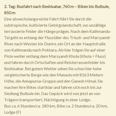
2. Tag: Busfahrt nach Beshisahar, 760 m – Biken bis Bulbule,
850 m
Eine abwechslungsreiche Fahrt führt Sie durch die
subtropische, kultivierte Gebirgslandschaft, wo unzählige
terrassierte Felder die Hänge prägen. Nach dem Kathmandu-
Tal geht es entlang der Flusstäler des Trisuli- und Marsyandi-
River nach Westen bis Dumre, ein Ort an der Hauptstraße
von Kathmandu nach Pokhara. Ab hier folgen Sie auf einer
Piste weiter entlang dem Marsyandi Khola (Khola = Fluss)
und fahren durch Ortschaften und Reisterrassenfelder bis
Beshisahar. Bei gutem Wetter sehen Sie schon hier hohe
vergletscherte Berge wie den Manaslu mit 8163 Metern
Höhe, die Annapurna-Gruppe und den Ganesh Himal. Sie
machen Ihre Bikes startklar und fahren sich noch bis zur
Siedlung Bulbule ein. Das Gepäck wird von jetzt an von
Trägern transportiert, Nächtigung in einer Lodge.
Bus ca. 6 Stunden/ca. 180 km, Bike ca. 2 Stunden/ca. 20 km,
Lodge (F)