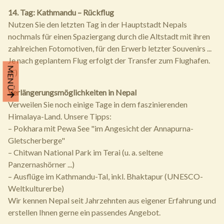
14. Tag: Kathmandu – Rückflug
Nutzen Sie den letzten Tag in der Hauptstadt Nepals
nochmals für einen Spaziergang durch die Altstadt mit ihren
zahlreichen Fotomotiven, für den Erwerb letzter Souvenirs ...
Je nach geplantem Flug erfolgt der Transfer zum Flughafen.
MENÜ
(F)
Verlängerungsmöglichkeiten in Nepal
Verweilen Sie noch einige Tage in dem faszinierenden
Himalaya-Land. Unsere Tipps:
– Pokhara mit Pewa See "im Angesicht der Annapurna-
Gletscherberge"
– Chitwan National Park im Terai (u. a. seltene
Panzernashörner ...)
– Ausflüge im Kathmandu-Tal, inkl. Bhaktapur (UNESCO-
Weltkulturerbe)
Wir kennen Nepal seit Jahrzehnten aus eigener Erfahrung und
erstellen Ihnen gerne ein passendes Angebot.