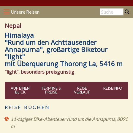
Unsere Reisen
Nepal
Himalaya
"Rund um den Achttausender
Annapurna", großartige Biketour
"light"
mit Überquerung Thorong La, 5416 m
"light", besonders preisgünstig
AUF EINEN
TERMINE &
REISE
REISE
INFO
BLICK
PREISE
VERLAUF
R E I S E B U C H E N
11-tägiges Bike-Abenteuer rund um die Annapurna, 8091
m