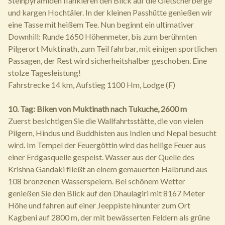
Steinpyramiden flankieren den Blick auf die Gletscherberge
und kargen Hochtäler. In der kleinen Passhütte genießen wir
eine Tasse mit heißem Tee. Nun beginnt ein ultimativer
Downhill: Runde 1650 Höhenmeter, bis zum berühmten
Pilgerort Muktinath, zum Teil fahrbar, mit einigen sportlichen
Passagen, der Rest wird sicherheitshalber geschoben. Eine
stolze Tagesleistung!
Fahrstrecke 14 km, Aufstieg 1100 Hm, Lodge (F)
10. Tag: Biken von Muktinath nach Tukuche, 2600 m
Zuerst besichtigen Sie die Wallfahrtsstätte, die von vielen
Pilgern, Hindus und Buddhisten aus Indien und Nepal besucht
wird. Im Tempel der Feuergöttin wird das heilige Feuer aus
einer Erdgasquelle gespeist. Wasser aus der Quelle des
Krishna Gandaki fließt an einem gemauerten Halbrund aus
108 bronzenen Wasserspeiern. Bei schönem Wetter
genießen Sie den Blick auf den Dhaulagiri mit 8167 Meter
Höhe und fahren auf einer Jeeppiste hinunter zum Ort
Kagbeni auf 2800 m, der mit bewässerten Feldern als grüne