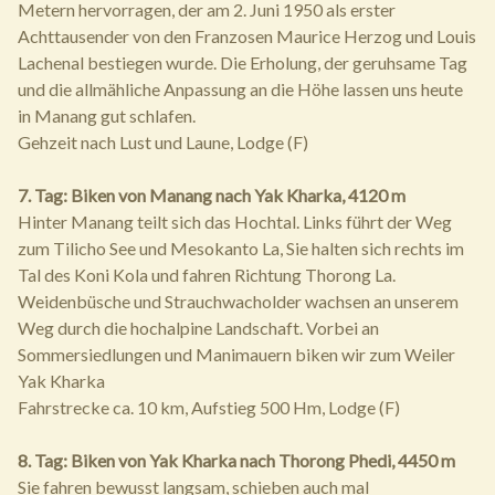
Metern hervorragen, der am 2. Juni 1950 als erster
Achttausender von den Franzosen Maurice Herzog und Louis
Lachenal bestiegen wurde. Die Erholung, der geruhsame Tag
und die allmähliche Anpassung an die Höhe lassen uns heute
in Manang gut schlafen.
Gehzeit nach Lust und Laune, Lodge (F)
7. Tag: Biken von Manang nach Yak Kharka, 4120 m
Hinter Manang teilt sich das Hochtal. Links führt der Weg
zum Tilicho See und Mesokanto La, Sie halten sich rechts im
Tal des Koni Kola und fahren Richtung Thorong La.
Weidenbüsche und Strauchwacholder wachsen an unserem
Weg durch die hochalpine Landschaft. Vorbei an
Sommersiedlungen und Manimauern biken wir zum Weiler
Yak Kharka
Fahrstrecke ca. 10 km, Aufstieg 500 Hm, Lodge (F)
8. Tag: Biken von Yak Kharka nach Thorong Phedi, 4450 m
Sie fahren bewusst langsam, schieben auch mal