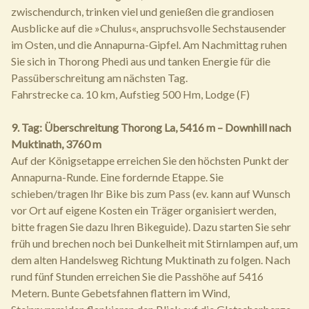
zwischendurch, trinken viel und genießen die grandiosen
Ausblicke auf die »Chulus«, anspruchsvolle Sechstausender
im Osten, und die Annapurna-Gipfel. Am Nachmittag ruhen
Sie sich in Thorong Phedi aus und tanken Energie für die
Passüberschreitung am nächsten Tag.
Fahrstrecke ca. 10 km, Aufstieg 500 Hm, Lodge (F)
9. Tag: Überschreitung Thorong La, 5416 m – Downhill nach
Muktinath, 3760 m
Auf der Königsetappe erreichen Sie den höchsten Punkt der
Annapurna-Runde. Eine fordernde Etappe. Sie
schieben/tragen Ihr Bike bis zum Pass (ev. kann auf Wunsch
vor Ort auf eigene Kosten ein Träger organisiert werden,
bitte fragen Sie dazu Ihren Bikeguide). Dazu starten Sie sehr
früh und brechen noch bei Dunkelheit mit Stirnlampen auf, um
dem alten Handelsweg Richtung Muktinath zu folgen. Nach
rund fünf Stunden erreichen Sie die Passhöhe auf 5416
Metern. Bunte Gebetsfahnen flattern im Wind,