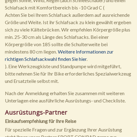
gegen Sonne, Wind, Regen (auch Schneeschauer) und einen
Schlafsack mit Komfortbereich bis -10 Grad C (
Achten Sie bei Ihrem Schlafsack außerdem auf ausreichende
Größe und Weite. Ist ihr Schlafsack zu klein gewählt ergeben
sich zu viele Kältebrücken. Wir empfehlen Körpergröße plus
min. 25-30 cm als Länge des Schlafsacks. Bei einer
Körpergröße von 185 sollte die Schulterweite bei
mindestens 80 cm liegen.
Weitere Informationen zur
richtigen Schlafsackwahl finden Sie hier
.
). Eine Werkzeugkiste und Standpumpe wird mitgeführt,
bitte nehmen Sie für Ihr Bike erforderliches Spezialwerkzeug
und Ersatzteile selbst mit.
Nach der Anmeldung erhalten Sie zusammen mit weiteren
Unterlagen eine ausführliche Ausrüstungs- und Checkliste.
Ausrüstungs-Partner
Einkaufsempfehlung für Ihre Reise
Für spezielle Fragen und zur Ergänzung Ihrer Ausrüstung
steht Ihnen unser Partner SPORT CONRAD gerne zur