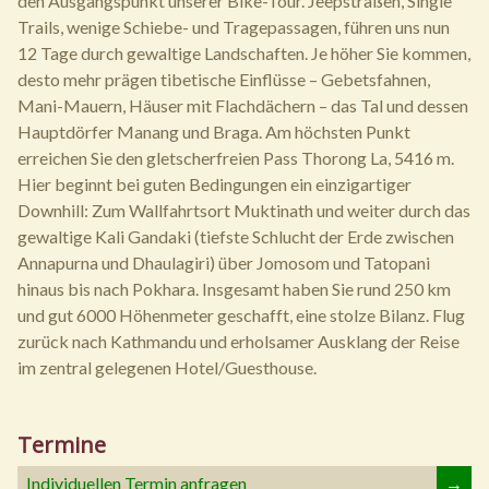
den Ausgangspunkt unserer Bike-Tour. Jeepstraßen, Single
Trails, wenige Schiebe- und Tragepassagen, führen uns nun
12 Tage durch gewaltige Landschaften. Je höher Sie kommen,
desto mehr prägen tibetische Einflüsse – Gebetsfahnen,
Mani-Mauern, Häuser mit Flachdächern – das Tal und dessen
Hauptdörfer Manang und Braga. Am höchsten Punkt
erreichen Sie den gletscherfreien Pass Thorong La, 5416 m.
Hier beginnt bei guten Bedingungen ein einzigartiger
Downhill: Zum Wallfahrtsort Muktinath und weiter durch das
gewaltige Kali Gandaki (tiefste Schlucht der Erde zwischen
Annapurna und Dhaulagiri) über Jomosom und Tatopani
hinaus bis nach Pokhara. Insgesamt haben Sie rund 250 km
und gut 6000 Höhenmeter geschafft, eine stolze Bilanz. Flug
zurück nach Kathmandu und erholsamer Ausklang der Reise
im zentral gelegenen Hotel/Guesthouse.
Termine
Individuellen Termin anfragen
→