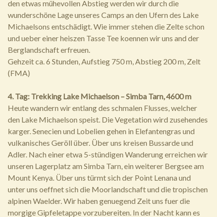
den etwas mühevollen Abstieg werden wir durch die
wunderschöne Lage unseres Camps an den Ufern des Lake
Michaelsons entschädigt. Wie immer stehen die Zelte schon
und ueber einer heiszen Tasse Tee koennen wir uns and der
Berglandschaft erfreuen.
Gehzeit ca. 6 Stunden, Aufstieg 750 m, Abstieg 200 m, Zelt
(FMA)
4. Tag: Trekking Lake Michaelson – Simba Tarn, 4600 m
Heute wandern wir entlang des schmalen Flusses, welcher
den Lake Michaelson speist. Die Vegetation wird zusehendes
karger. Senecien und Lobelien gehen in Elefantengras und
vulkanisches Geröll über. Über uns kreisen Bussarde und
Adler. Nach einer etwa 5-stündigen Wanderung erreichen wir
unseren Lagerplatz am Simba Tarn, ein weiterer Bergsee am
Mount Kenya. Über uns türmt sich der Point Lenana und
unter uns oeffnet sich die Moorlandschaft und die tropischen
alpinen Waelder. Wir haben genuegend Zeit uns fuer die
morgige Gipfeletappe vorzubereiten. In der Nacht kann es