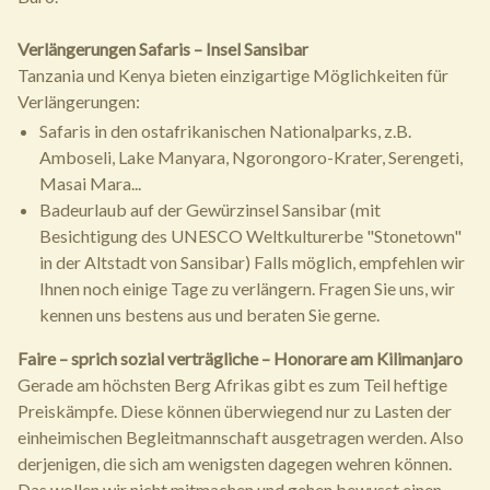
Verlängerungen Safaris – Insel Sansibar
Tanzania und Kenya bieten einzigartige Möglichkeiten für
Verlängerungen:
Safaris in den ostafrikanischen Nationalparks, z.B.
Amboseli, Lake Manyara, Ngorongoro-Krater, Serengeti,
Masai Mara...
Badeurlaub auf der Gewürzinsel Sansibar (mit
Besichtigung des UNESCO Weltkulturerbe "Stonetown"
in der Altstadt von Sansibar) Falls möglich, empfehlen wir
Ihnen noch einige Tage zu verlängern. Fragen Sie uns, wir
kennen uns bestens aus und beraten Sie gerne.
Faire – sprich sozial verträgliche – Honorare am Kilimanjaro
Gerade am höchsten Berg Afrikas gibt es zum Teil heftige
Preiskämpfe. Diese können überwiegend nur zu Lasten der
einheimischen Begleitmannschaft ausgetragen werden. Also
derjenigen, die sich am wenigsten dagegen wehren können.
Das wollen wir nicht mitmachen und gehen bewusst einen