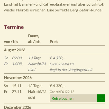
Land mit Bananen- und Kaffeeplantagen und über Loitokitok
wieder Nairobi erreichen. Eine perfekte Berg-Safari-Runde.
Termine
Dauer,
von / bis
ab / bis
Preis
August 2026
So
02.08.
13 Tage
€ 4.320,–
Fr
14.08.
Nairobi/M
Code: KE6-KK111
oshi
liegt in der Vergangenheit
November 2026
So
15.11.
13 Tage
€ 4.320,–
Fr
27.11.
Nairobi/M
Code: KE6-KK112
oshi
Reise buchen
→
Dezember 2026