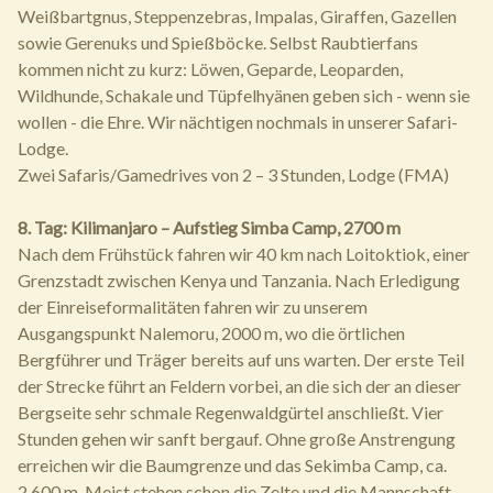
Weißbartgnus, Steppenzebras, Impalas, Giraffen, Gazellen
sowie Gerenuks und Spießböcke. Selbst Raubtierfans
kommen nicht zu kurz: Löwen, Geparde, Leoparden,
Wildhunde, Schakale und Tüpfelhyänen geben sich - wenn sie
wollen - die Ehre. Wir nächtigen nochmals in unserer Safari-
Lodge.
Zwei Safaris/Gamedrives von 2 – 3 Stunden, Lodge (FMA)
8. Tag: Kilimanjaro – Aufstieg Simba Camp, 2700 m
Nach dem Frühstück fahren wir 40 km nach Loitoktiok, einer
Grenzstadt zwischen Kenya und Tanzania. Nach Erledigung
der Einreiseformalitäten fahren wir zu unserem
Ausgangspunkt Nalemoru, 2000 m, wo die örtlichen
Bergführer und Träger bereits auf uns warten. Der erste Teil
der Strecke führt an Feldern vorbei, an die sich der an dieser
Bergseite sehr schmale Regenwaldgürtel anschließt. Vier
Stunden gehen wir sanft bergauf. Ohne große Anstrengung
erreichen wir die Baumgrenze und das Sekimba Camp, ca.
2.600 m. Meist stehen schon die Zelte und die Mannschaft