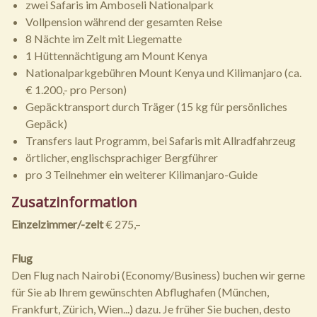
zwei Safaris im Amboseli Nationalpark
Vollpension während der gesamten Reise
8 Nächte im Zelt mit Liegematte
1 Hüttennächtigung am Mount Kenya
Nationalparkgebühren Mount Kenya und Kilimanjaro (ca.
€ 1.200,- pro Person)
Gepäcktransport durch Träger (15 kg für persönliches
Gepäck)
Transfers laut Programm, bei Safaris mit Allradfahrzeug
örtlicher, englischsprachiger Bergführer
pro 3 Teilnehmer ein weiterer Kilimanjaro-Guide
Zusatzinformation
Einzelzimmer/-zelt
€ 275,–
Flug
Den Flug nach Nairobi (Economy/Business) buchen wir gerne
für Sie ab Ihrem gewünschten Abflughafen (München,
Frankfurt, Zürich, Wien...) dazu. Je früher Sie buchen, desto