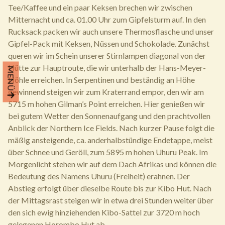
Tee/Kaffee und ein paar Keksen brechen wir zwischen
Mitternacht und ca. 01.00 Uhr zum Gipfelsturm auf. In den
Rucksack packen wir auch unsere Thermosflasche und unser
Gipfel-Pack mit Keksen, Nüssen und Schokolade. Zunächst
queren wir im Schein unserer Stirnlampen diagonal von der
Hütte zur Hauptroute, die wir unterhalb der Hans-Meyer-
MENÜ
Höhle erreichen. In Serpentinen und beständig an Höhe
gewinnend steigen wir zum Kraterrand empor, den wir am
5715 m hohen Gilman’s Point erreichen. Hier genießen wir
bei gutem Wetter den Sonnenaufgang und den prachtvollen
Anblick der Northern Ice Fields. Nach kurzer Pause folgt die
mäßig ansteigende, ca. anderhalbstündige Endetappe, meist
über Schnee und Geröll, zum 5895 m hohen Uhuru Peak. Im
Morgenlicht stehen wir auf dem Dach Afrikas und können die
Bedeutung des Namens Uhuru (Freiheit) erahnen. Der
Abstieg erfolgt über dieselbe Route bis zur Kibo Hut. Nach
der Mittagsrast steigen wir in etwa drei Stunden weiter über
den sich ewig hinziehenden Kibo-Sattel zur 3720 m hoch
gelegenen Horombo Hut ab.