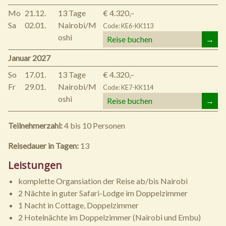
Mo
21.12.
13 Tage
€ 4.320,–
Sa
02.01.
Nairobi/M
Code: KE6-KK113
oshi
Reise buchen
→
Januar 2027
So
17.01.
13 Tage
€ 4.320,–
Fr
29.01.
Nairobi/M
Code: KE7-KK114
oshi
Reise buchen
→
Teilnehmerzahl:
4 bis 10 Personen
Reisedauer in Tagen:
13
Leistungen
komplette Organsiation der Reise ab/bis Nairobi
2 Nächte in guter Safari-Lodge im Doppelzimmer
1 Nacht in Cottage, Doppelzimmer
2 Hotelnächte im Doppelzimmer (Nairobi und Embu)