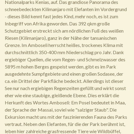
Nationalparks Kenias, auf. Das grandiose Panorama des
schneebedeckten Kilimanjaro mit Elefanten im Vordergrund
- dieses Bild kennt fast jedes Kind, mehr noch, es ist zum
Inbegriff von Afrika geworden. Das 392 qkm große
Schutzgebiet erstreckt sich am nördlichen Fuß des weißen
Riesen (Kilimanjaro), ganz in der Nähe der tansanischen
Grenze. Im Amboseli herrscht heißes, trockenes Klima mit
durchschnittlich 350-400 mm Niederschlag pro Jahr. Dank
ergiebiger Quellen, die vom Regen- und Schmelzwasser des
5895 m hohen Berges gespeist werden, gibt es im Park
ausgedehnte Sumpfgebiete und einen großen Sodasee, der
ca. ein Drittel der Parkfläche bedeckt. Allerdings ist dieser
See nur nach ergiebigen Regenzeiten gefüllt und wirkt sonst
eher wie eine staubige, gleißende Ebene. Dies erklärt die
Herkunft des Wortes Amboseli: Em Posel bedeutet in Maa,
der Sprache der Massai, soviel wie "salziger Staub". Die
Exkursion macht uns mit der faszinierenden Fauna des Parks
vertraut. Neben den Elefanten, für die der Park berühmt ist,
leben hier zahlreiche grasfressende Tiere wie Wildbüffel,