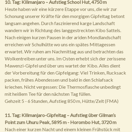
10. Tag: Kilimanjaro – Aufstieg School Hut, 4750 m
Heute haben wir eine kürzere Etappe vor uns, die wir zur
Schonung unserer Kräfte für den morgigen Gipfeltag betont
langsam angehen. Durch faszinierend karge Landschaft
wandern wir in Richtung des langgestreckten Kibo Sattels.
Nach einigen kurzen Pausen in der ariden Mondlandschaft
erreichen wir Schulhütte wo uns ein spätes Mittagessen
erwartet. Wir ruhen am Nachmittag aus und betrachten das
Wolkentreiben unter uns. Im Osten erhebt sich der zerissene
Mawenzi-Gipfel und über uns wartet der Kibo. Alles dient
der Vorbereitung für den Gipfelgang: Viel Trinken, Rucksack
packen, frühes Abendessen und bald in den Schlafsack
kriechen. Nicht vergessen: Die Thermosflasche unbedingt
mit heißem Tee für den nächsten Tag füllen.
Gehzeit 5 - 6 Stunden, Aufstieg 850 m, Hütte/Zelt (FMA)
11. Tag: Kilimanjaro-Gipfeltag – Aufstieg über Gilman’s
Point zum Uhuru Peak, 5895 m - Horombo Hut, 3720 m
Nach einer kurzen Nacht und einem kleinen Frühstück mit