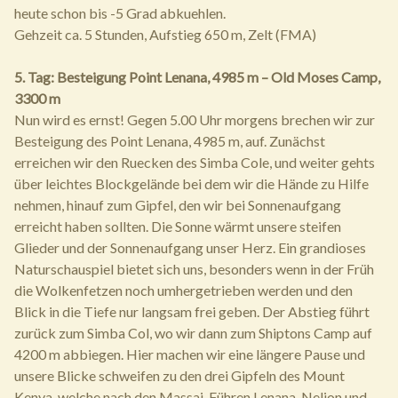
heute schon bis -5 Grad abkuehlen.
Gehzeit ca. 5 Stunden, Aufstieg 650 m, Zelt (FMA)
5. Tag: Besteigung Point Lenana, 4985 m – Old Moses Camp,
3300 m
Nun wird es ernst! Gegen 5.00 Uhr morgens brechen wir zur
Besteigung des Point Lenana, 4985 m, auf. Zunächst
erreichen wir den Ruecken des Simba Cole, und weiter gehts
über leichtes Blockgelände bei dem wir die Hände zu Hilfe
nehmen, hinauf zum Gipfel, den wir bei Sonnenaufgang
erreicht haben sollten. Die Sonne wärmt unsere steifen
Glieder und der Sonnenaufgang unser Herz. Ein grandioses
Naturschauspiel bietet sich uns, besonders wenn in der Früh
die Wolkenfetzen noch umhergetrieben werden und den
Blick in die Tiefe nur langsam frei geben. Der Abstieg führt
zurück zum Simba Col, wo wir dann zum Shiptons Camp auf
4200 m abbiegen. Hier machen wir eine längere Pause und
unsere Blicke schweifen zu den drei Gipfeln des Mount
Kenya, welche nach den Massai-Führen Lenana, Nelion und