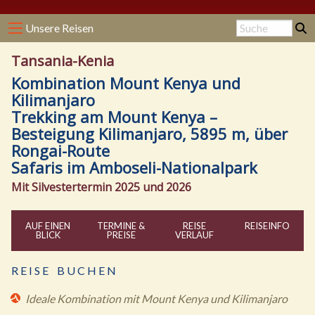
Unsere Reisen
Tansania-Kenia
Kombination Mount Kenya und
Kilimanjaro
Trekking am Mount Kenya –
Besteigung Kilimanjaro, 5895 m, über
Rongai-Route
Safaris im Amboseli-Nationalpark
Mit Silvestertermin 2025 und 2026
AUF EINEN
TERMINE &
REISE
REISE
INFO
BLICK
PREISE
VERLAUF
R E I S E B U C H E N
Ideale Kombination mit Mount Kenya und Kilimanjaro